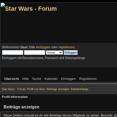
Willkommen
Gast
. Bitte
einloggen
oder
registrieren
.
Einloggen mit Benutzername, Passwort und Sitzungslänge
Übersicht
Hilfe
Suche
Kalender
Einloggen
Registrieren
Star Wars - Forum
Profil von Arno
Beiträge anzeigen
Dateianhänge
Profil-Information
Beiträge anzeigen
Diese Sektion erlaubt es dir alle Beiträge dieses Mitglieds zu sehen. Beachte, 